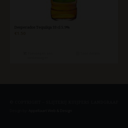
Desperados Tequilqa 33 cl 5.9%
€
1.50
Toevoegen aan
Toon details
winkelwagen
© COPYRIGHT – SLIJTERIJ KUIJPERS LANDGRAAF
Design by:
Appeltaart Web & Design