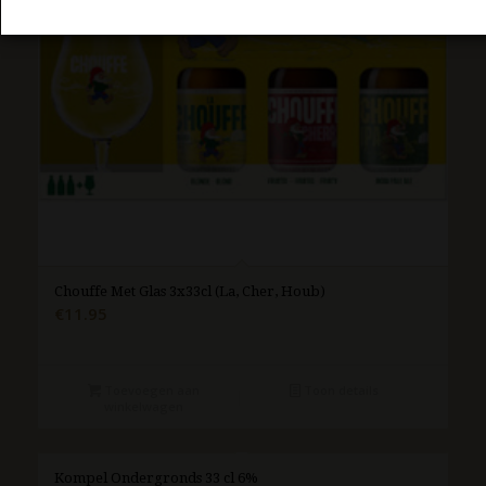
Chouffe Met Glas 3x33cl (La, Cher, Houb)
€
11.95
Toevoegen aan
Toon details
winkelwagen
Kompel Ondergronds 33 cl 6%