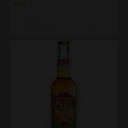
€
2.30
Toevoegen aan
Toon details
winkelwagen