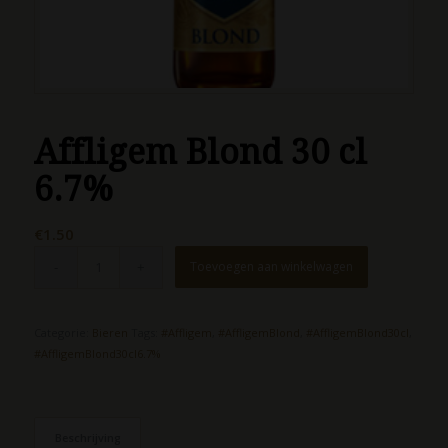
Affligem Blond 30 cl
6.7%
€
1.50
Toevoegen aan winkelwagen
Categorie:
Bieren
Tags:
#Affligem
,
#AffligemBlond
,
#AffligemBlond30cl
,
#AffligemBlond30cl6.7%
Beschrijving