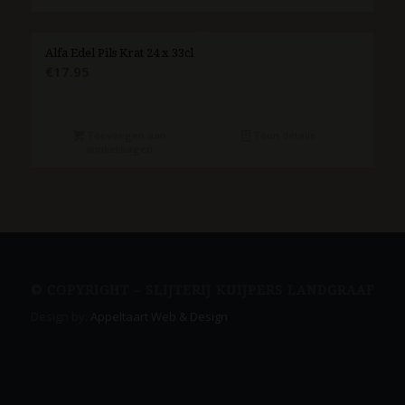
Alfa Edel Pils Krat 24 x 33cl
€
17.95
Toevoegen aan
Toon details
winkelwagen
© COPYRIGHT – SLIJTERIJ KUIJPERS LANDGRAAF
Design by:
Appeltaart Web & Design