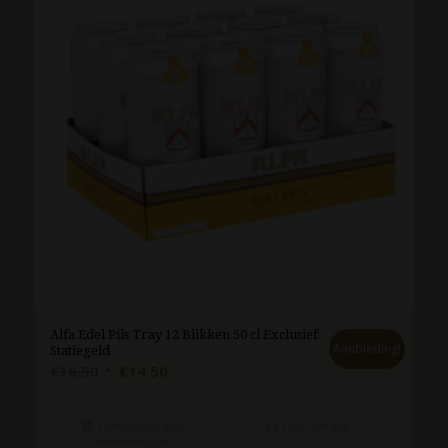
Alfa Edel Pils Tray 12 Blikken 50 cl Exclusief
Aanbieding!
Statiegeld
Oorspronkelijke
Huidige
€
16.50
€
14.50
prijs
prijs
was:
is:
Toevoegen aan
Toon details
€16.50.
€14.50.
winkelwagen