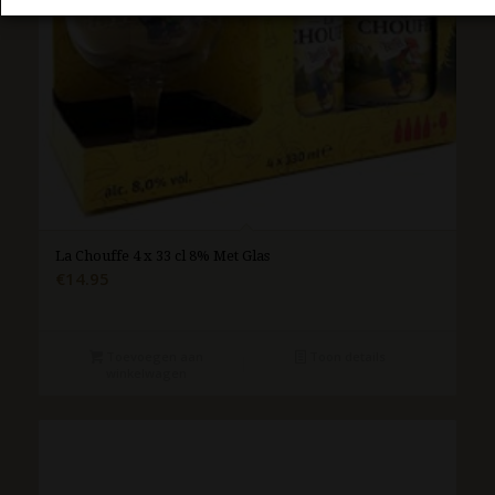
La Chouffe 4 x 33 cl 8% Met Glas
€
14.95
Toevoegen aan
Toon details
winkelwagen