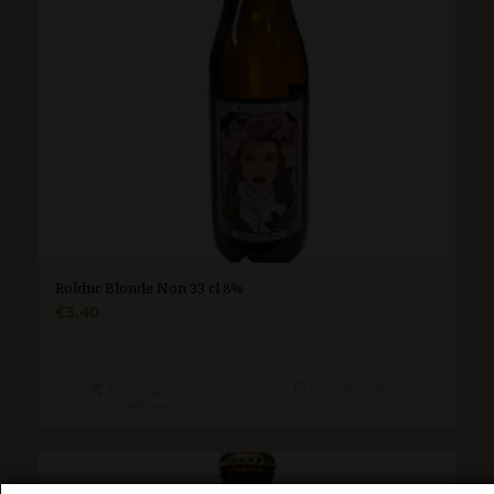
Rolduc Blonde Non 33 cl 8%
€
3.40
Toevoegen aan
Toon details
winkelwagen