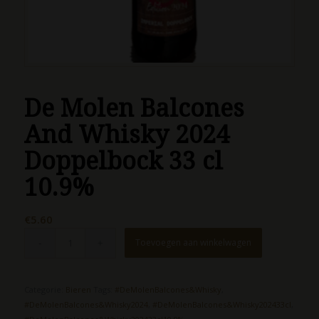
De Molen Balcones
And Whisky 2024
Doppelbock 33 cl
10.9%
€
5.60
Toevoegen aan winkelwagen
Categorie:
Bieren
Tags:
#DeMolenBalcones&Whisky
,
#DeMolenBalcones&Whisky2024
,
#DeMolenBalcones&Whisky202433cl
,