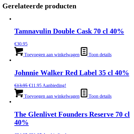
Gerelateerde producten
Tamnavulin Double Cask 70 cl 40%
€
30.95
Toevoegen aan winkelwagen
Toon details
Johnnie Walker Red Label 35 cl 40%
Oorspronkelijke
Huidige
€
13.95
€
11.95
Aanbieding!
prijs
prijs
was:
is:
Toevoegen aan winkelwagen
Toon details
€13.95.
€11.95.
The Glenlivet Founders Reserve 70 cl
40%