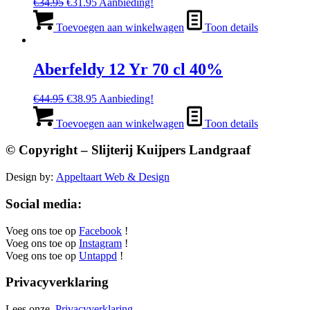
Oorspronkelijke
Huidige
€
34.95
€
31.95
Aanbieding!
prijs
prijs
was:
is:
Toevoegen aan winkelwagen
Toon details
€34.95.
€31.95.
Aberfeldy 12 Yr 70 cl 40%
Oorspronkelijke
Huidige
€
44.95
€
38.95
Aanbieding!
prijs
prijs
was:
is:
Toevoegen aan winkelwagen
Toon details
€44.95.
€38.95.
© Copyright – Slijterij Kuijpers Landgraaf
Design by:
Appeltaart Web & Design
Social media:
Voeg ons toe op
Facebook
!
Voeg ons toe op
Instagram
!
Voeg ons toe op
Untappd
!
Privacyverklaring
Lees onze
Privacyverklaring.