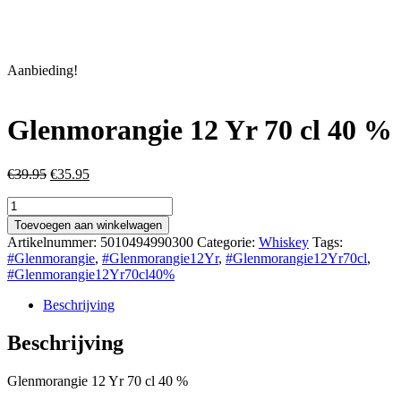
Aanbieding!
Glenmorangie 12 Yr 70 cl 40 %
Oorspronkelijke
Huidige
€
39.95
€
35.95
prijs
prijs
Glenmorangie
was:
is:
12
€39.95.
€35.95.
Toevoegen aan winkelwagen
Yr
Artikelnummer:
5010494990300
Categorie:
Whiskey
Tags:
70
#Glenmorangie
,
#Glenmorangie12Yr
,
#Glenmorangie12Yr70cl
,
cl
#Glenmorangie12Yr70cl40%
40
%
Beschrijving
aantal
Beschrijving
Glenmorangie 12 Yr 70 cl 40 %