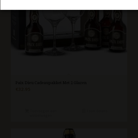
Paix Dieu Cadeaupakket Met 2 Glazen
€
32.95
Toevoegen aan
Toon details
winkelwagen