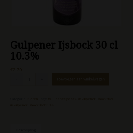
Gulpener Ijsbock 30 cl
10.3%
€
2.70
Toevoegen aan winkelwagen
Categorie:
Bieren
Tags:
#GulpenerIjsbock
,
#GulpenerIjsbock30cl.
,
#GulpenerIjsbock30cl10.3%
Beschrijving