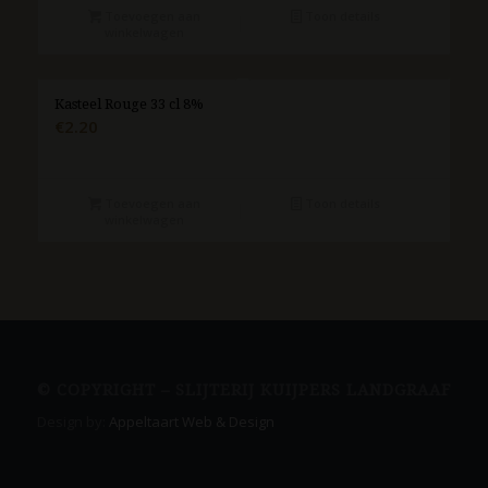
Toevoegen aan
Toon details
winkelwagen
Kasteel Rouge 33 cl 8%
€
2.20
Toevoegen aan
Toon details
winkelwagen
© COPYRIGHT – SLIJTERIJ KUIJPERS LANDGRAAF
Design by:
Appeltaart Web & Design