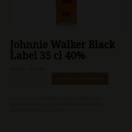
Johnnie Walker Black
Label 35 cl 40%
Oorspronkelijke
Huidige
€
21.95
€
17.95
prijs
prijs
Toevoegen aan winkelwagen
was:
is:
€21.95.
€17.95.
Artikelnummer:
5000267024806
Categorie:
Whiskey
Tags:
#JohnnieWalkerBlackLabel
,
#JohnnieWalkerBlackLabel35cl
,
#JohnnieWalkerBlackLabel35cl40%