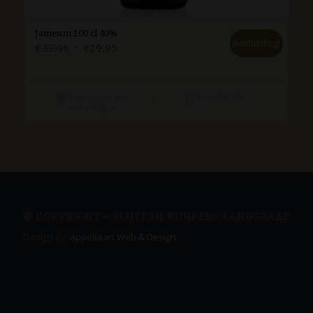
Jameson 100 cl 40%
Aanbieding!
Oorspronkelijke
Huidige
€
33.95
€
29.95
prijs
prijs
was:
is:
€33.95.
€29.95.
Toevoegen aan
Toon details
winkelwagen
© COPYRIGHT – SLIJTERIJ KUIJPERS LANDGRAAF
Design by:
Appeltaart Web & Design