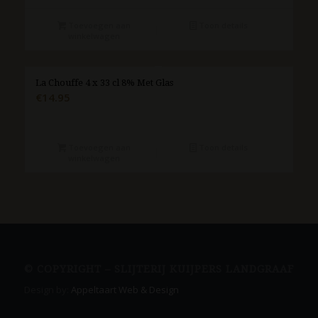
Toevoegen aan
Toon details
winkelwagen
La Chouffe 4 x 33 cl 8% Met Glas
€
14.95
Toevoegen aan
Toon details
winkelwagen
© COPYRIGHT – SLIJTERIJ KUIJPERS LANDGRAAF
Design by:
Appeltaart Web & Design