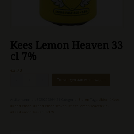
Kees Lemon Heaven 33
cl 7%
€
3.70
Toevoegen aan winkelwagen
Artikelnummer:
8720297864421
Categorie:
Bieren
Tags:
#bier
,
#Kees
,
#KeesLemon
,
#KeesLemonHeaven
,
#KeesLemonHeaven33cl
,
#KeesLemonHeaven33cl7%