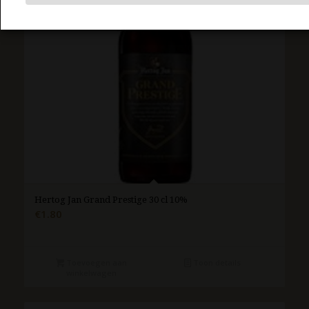
Hertog Jan Grand Prestige 30 cl 10%
€
1.80
Toevoegen aan
Toon details
winkelwagen