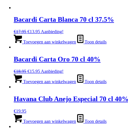
Bacardi Carta Blanca 70 cl 37.5%
Oorspronkelijke
Huidige
€
17.95
€
13.95
Aanbieding!
prijs
prijs
was:
is:
Toevoegen aan winkelwagen
Toon details
€17.95.
€13.95.
Bacardi Carta Oro 70 cl 40%
Oorspronkelijke
Huidige
€
18.95
€
15.95
Aanbieding!
prijs
prijs
was:
is:
Toevoegen aan winkelwagen
Toon details
€18.95.
€15.95.
Havana Club Anejo Especial 70 cl 40
€
19.95
Toevoegen aan winkelwagen
Toon details