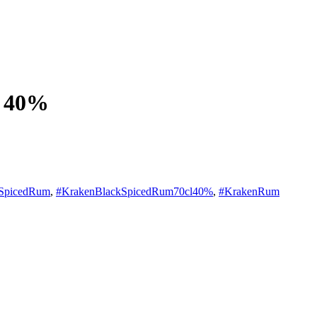
l 40%
SpicedRum
,
#KrakenBlackSpicedRum70cl40%
,
#KrakenRum