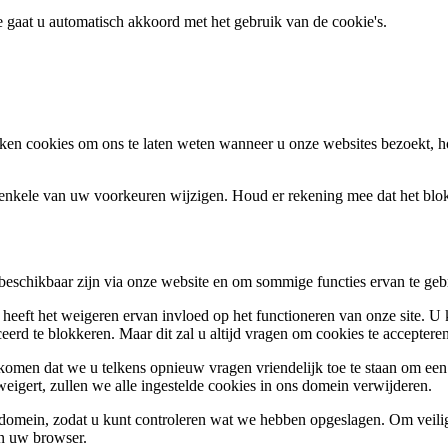
te gaat u automatisch akkoord met het gebruik van de cookie's.
en cookies om ons te laten weten wanneer u onze websites bezoekt, h
k enkele van uw voorkeuren wijzigen. Houd er rekening mee dat het bl
 beschikbaar zijn via onze website en om sommige functies ervan te geb
 heeft het weigeren ervan invloed op het functioneren van onze site. U
ceerd te blokkeren. Maar dit zal u altijd vragen om cookies te accepte
omen dat we u telkens opnieuw vragen vriendelijk toe te staan om een c
weigert, zullen we alle ingestelde cookies in ons domein verwijderen.
s domein, zodat u kunt controleren wat we hebben opgeslagen. Om vei
an uw browser.