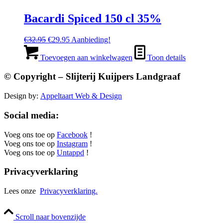
Bacardi Spiced 150 cl 35%
Oorspronkelijke
Huidige
€
32.95
€
29.95
Aanbieding!
prijs
prijs
was:
is:
Toevoegen aan winkelwagen
Toon details
€32.95.
€29.95.
© Copyright – Slijterij Kuijpers Landgraaf
Design by:
Appeltaart Web & Design
Social media:
Voeg ons toe op
Facebook
!
Voeg ons toe op
Instagram
!
Voeg ons toe op
Untappd
!
Privacyverklaring
Lees onze
Privacyverklaring.
Scroll naar bovenzijde