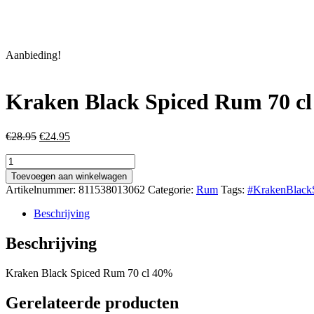
Aanbieding!
Kraken Black Spiced Rum 70 c
Oorspronkelijke
Huidige
€
28.95
€
24.95
prijs
prijs
Kraken
was:
is:
Black
€28.95.
€24.95.
Toevoegen aan winkelwagen
Spiced
Artikelnummer:
811538013062
Categorie:
Rum
Tags:
#KrakenBlack
Rum
70
Beschrijving
cl
40%
Beschrijving
aantal
Kraken Black Spiced Rum 70 cl 40%
Gerelateerde producten