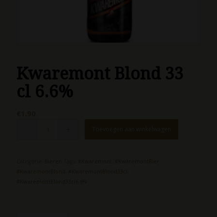
Kwaremont Blond 33
cl 6.6%
€
1.90
Toevoegen aan winkelwagen
Categorie:
Bieren
Tags:
#Kwaremont
,
#KwaremontBier
,
#KwaremontBlond
,
#KwaremontBlond33cl
,
#KwaremontBlond33cl6.6%