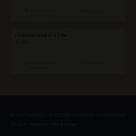
Toevoegen aan
Toon details
winkelwagen
Lindemans Kriek 25 cl 3.5%
€
1.90
Toevoegen aan
Toon details
winkelwagen
© COPYRIGHT – SLIJTERIJ KUIJPERS LANDGRAAF
Design by:
Appeltaart Web & Design