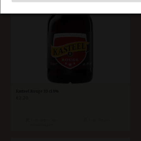
Kasteel Rouge 33 cl 8%
€
2.20
Toevoegen aan
Toon details
winkelwagen