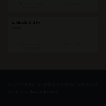
Toevoegen aan
Toon details
winkelwagen
La Chouffe 33 cl 8%
€
2.20
Toevoegen aan
Toon details
winkelwagen
© COPYRIGHT – SLIJTERIJ KUIJPERS LANDGRAAF
Design by:
Appeltaart Web & Design