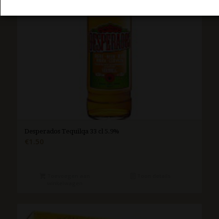
Desperados Tequilqa 33 cl 5.9%
€
1.50
Toevoegen aan
Toon details
winkelwagen