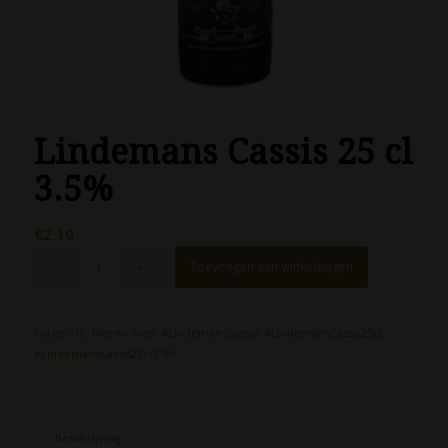
Lindemans Cassis 25 cl
3.5%
€
2.10
Toevoegen aan winkelwagen
Categorie:
Bieren
Tags:
#LindemansCassis
,
#LindemansCassis25cl
,
#LindemansCassis25cl3.5%
Beschrijving