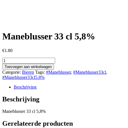
Maneblusser 33 cl 5,8%
€
1.80
Maneblusser
33
Toevoegen aan winkelwagen
cl
Categorie:
Bieren
Tags:
#Maneblusser
,
#Maneblusser33cl
,
5,8%
#Maneblusser33cl5.8%
aantal
Beschrijving
Beschrijving
Maneblusser 33 cl 5,8%
Gerelateerde producten