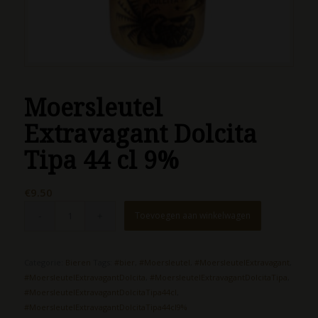
Moersleutel
Extravagant Dolcita
Tipa 44 cl 9%
€
9.50
Toevoegen aan winkelwagen
Categorie:
Bieren
Tags:
#bier
,
#Moersleutel
,
#MoersleutelExtravagant
,
#MoersleutelExtravagantDolcita
,
#MoersleutelExtravagantDolcitaTipa
,
#MoersleutelExtravagantDolcitaTipa44cl
,
#MoersleutelExtravagantDolcitaTipa44cl9%