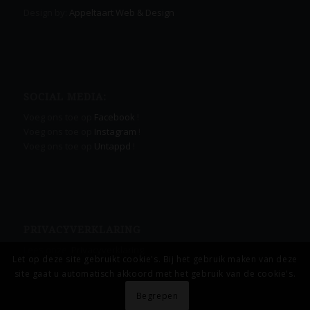
Design by:
Appeltaart Web & Design
SOCIAL MEDIA:
Voeg ons toe op
Facebook
!
Voeg ons toe op
Instagram
!
Voeg ons toe op
Untappd
!
PRIVACYVERKLARING
Lees onze
Privacyverklaring.
Let op deze site gebruikt cookie's. Bij het gebruik maken van deze
site gaat u automatisch akkoord met het gebruik van de cookie's.
Begrepen