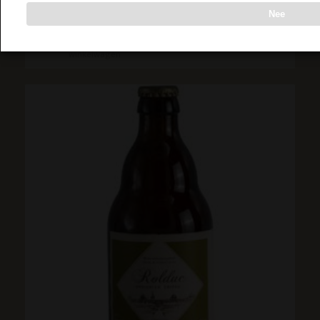
Nee
Toevoegen aan
Toon details
winkelwagen