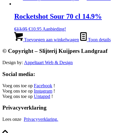
€14.95.
€11.95.
Rocketshot Sour 70 cl 14.9%
Oorspronkelijke
Huidige
€
13.95
€
10.95
Aanbieding!
prijs
prijs
was:
is:
Toevoegen aan winkelwagen
Toon details
€13.95.
€10.95.
© Copyright – Slijterij Kuijpers Landgraaf
Design by:
Appeltaart Web & Design
Social media:
Voeg ons toe op
Facebook
!
Voeg ons toe op
Instagram
!
Voeg ons toe op
Untappd
!
Privacyverklaring
Lees onze
Privacyverklaring.