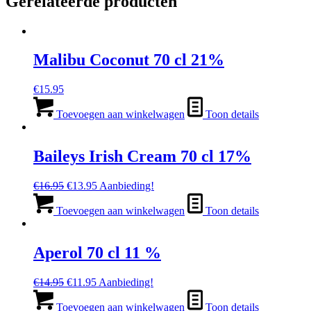
Gerelateerde producten
Malibu Coconut 70 cl 21%
€
15.95
Toevoegen aan winkelwagen
Toon details
Baileys Irish Cream 70 cl 17%
Oorspronkelijke
Huidige
€
16.95
€
13.95
Aanbieding!
prijs
prijs
was:
is:
Toevoegen aan winkelwagen
Toon details
€16.95.
€13.95.
Aperol 70 cl 11 %
Oorspronkelijke
Huidige
€
14.95
€
11.95
Aanbieding!
prijs
prijs
was:
is:
Toevoegen aan winkelwagen
Toon details