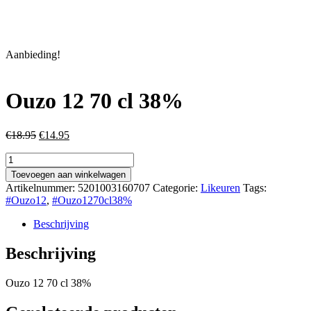
Aanbieding!
Ouzo 12 70 cl 38%
Oorspronkelijke
Huidige
€
18.95
€
14.95
prijs
prijs
Ouzo
was:
is:
12
€18.95.
€14.95.
Toevoegen aan winkelwagen
70
Artikelnummer:
5201003160707
Categorie:
Likeuren
Tags:
cl
#Ouzo12
,
#Ouzo1270cl38%
38%
aantal
Beschrijving
Beschrijving
Ouzo 12 70 cl 38%