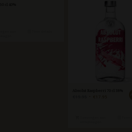
50 cl 40%
egen aan
Toon details
lwagen
Absolut Raspberri 70 cl 38%
Oorspronkelijke
Huidige
€
19.95
€
17.95
prijs
prijs
was:
is:
€19.95.
€17.95.
Toevoegen aan
Toon d
winkelwagen