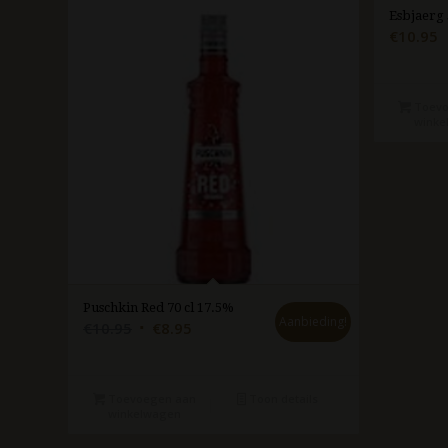
Esbjaerg 
€
10.95
Toevo
winke
Puschkin Red 70 cl 17.5%
Aanbieding!
Oorspronkelijke
Huidige
€
10.95
€
8.95
prijs
prijs
was:
is:
€10.95.
€8.95.
Toevoegen aan
Toon details
winkelwagen