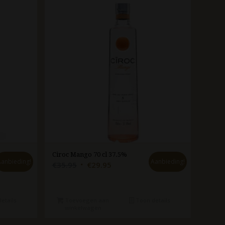
Ciroc Mango 70 cl 37.5%
Aanbieding!
Aanbieding!
Oorspronkelijke
Huidige
€
35.95
€
29.95
prijs
prijs
was:
is:
€35.95.
€29.95.
etails
Toevoegen aan
Toon details
winkelwagen