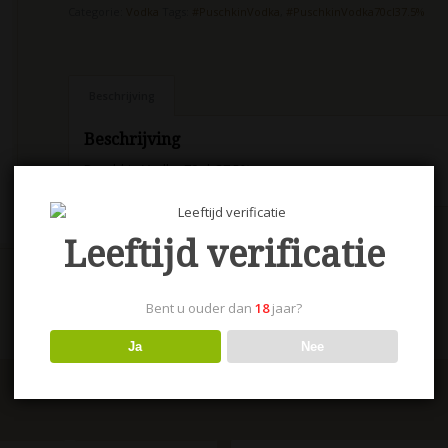
Categorie:
Vodka
Tags:
#PuschkinVodka
,
#PuschkinVodka70cl37.5%
Beschrijving
Beschrijving
Puschkin Vodka 70 cl. 37.5%
Leeftijd verificatie
Bent u ouder dan
18
jaar?
Ja
Nee