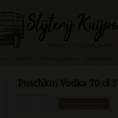
tact
Actie’s
Online Catalogus
Onze merken
Puschkin Vodka 70 cl 
Oorspronkelijke
Huidige
€
14.95
€
11.95
prijs
prijs
Toevoegen aan winkelwagen
was:
is:
€14.95.
€11.95.