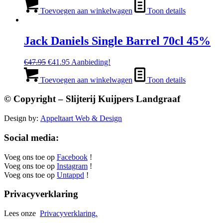
prijs
prijs
was:
is:
Toevoegen aan winkelwagen
Toon details
€44.95.
€38.95.
Jack Daniels Single Barrel 70cl 45%
Oorspronkelijke
Huidige
€
47.95
€
41.95
Aanbieding!
prijs
prijs
was:
is:
Toevoegen aan winkelwagen
Toon details
€47.95.
€41.95.
© Copyright – Slijterij Kuijpers Landgraaf
Design by:
Appeltaart Web & Design
Social media:
Voeg ons toe op
Facebook
!
Voeg ons toe op
Instagram
!
Voeg ons toe op
Untappd
!
Privacyverklaring
Lees onze
Privacyverklaring.