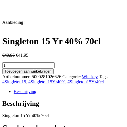
Aanbieding!
Singleton 15 Yr 40% 70cl
Oorspronkelijke
Huidige
€
49.95
€
41.95
prijs
prijs
Singleton
was:
is:
15
€49.95.
€41.95.
Toevoegen aan winkelwagen
Yr
Artikelnummer:
5000281026626
Categorie:
Whiskey
Tags:
40%
#Singleton15
,
#Singleton15Yr40%
,
#Singleton15Yr40cl
70cl
aantal
Beschrijving
Beschrijving
Singleton 15 Yr 40% 70cl