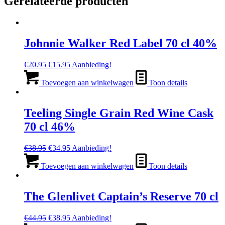
Gerelateerde producten
Johnnie Walker Red Label 70 cl 40%
Oorspronkelijke
Huidige
€
20.95
€
15.95
Aanbieding!
prijs
prijs
was:
is:
Toevoegen aan winkelwagen
Toon details
€20.95.
€15.95.
Teeling Single Grain Red Wine Cask
70 cl 46%
Oorspronkelijke
Huidige
€
38.95
€
34.95
Aanbieding!
prijs
prijs
was:
is:
Toevoegen aan winkelwagen
Toon details
€38.95.
€34.95.
The Glenlivet Captain’s Reserve 70 cl
Oorspronkelijke
Huidige
€
44.95
€
38.95
Aanbieding!