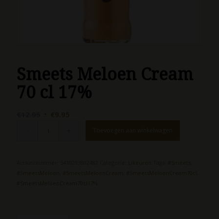
Smeets Meloen Cream
70 cl 17%
Oorspronkelijke
Huidige
€
12.95
€
9.95
prijs
prijs
Toevoegen aan winkelwagen
was:
is:
€12.95.
€9.95.
Artikelnummer:
5410293802482
Categorie:
Likeuren
Tags:
#Smeets
,
#SmeetsMeloen
,
#SmeetsMeloenCream
,
#SmeetsMeloenCream70cl
,
#SmeetsMeloenCream70cl17%