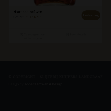
Disaronno 70cl 28%
Aanbieding!
Oorspronkelijke
Huidige
€
21.95
€
16.95
prijs
prijs
was:
is:
€21.95.
€16.95.
Toevoegen aan
Toon details
winkelwagen
© COPYRIGHT – SLIJTERIJ KUIJPERS LANDGRAAF
Design by:
Appeltaart Web & Design