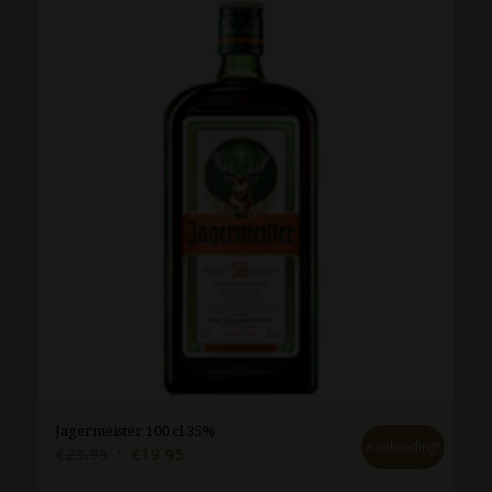
Jagermeister 100 cl 35%
Aanbieding!
Oorspronkelijke
Huidige
€
23.95
€
19.95
prijs
prijs