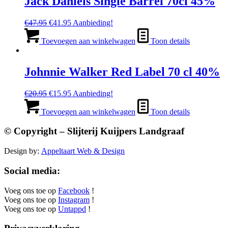
Jack Daniels Single Barrel 70cl 45%
Oorspronkelijke
Huidige
€
47.95
€
41.95
Aanbieding!
prijs
prijs
was:
is:
Toevoegen aan winkelwagen
Toon details
€47.95.
€41.95.
Johnnie Walker Red Label 70 cl 40%
Oorspronkelijke
Huidige
€
20.95
€
15.95
Aanbieding!
prijs
prijs
was:
is:
Toevoegen aan winkelwagen
Toon details
€20.95.
€15.95.
© Copyright – Slijterij Kuijpers Landgraaf
Design by:
Appeltaart Web & Design
Social media:
Voeg ons toe op
Facebook
!
Voeg ons toe op
Instagram
!
Voeg ons toe op
Untappd
!