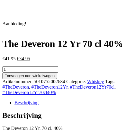
Aanbieding!
The Deveron 12 Yr 70 cl 40%
Oorspronkelijke
Huidige
€
41.95
€
34.95
prijs
prijs
The
was:
is:
Deveron
€41.95.
€34.95.
Toevoegen aan winkelwagen
12
Artikelnummer:
5010752002684
Categorie:
Whiskey
Tags:
Yr
#TheDeveron
,
#TheDeveron12Yr
,
#TheDeveron12Yr70cl
,
70
#TheDeveron12Yr70cl40%
cl
40%
Beschrijving
aantal
Beschrijving
The Deveron 12 Yr. 70 cl. 40%