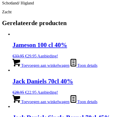
Schotland/ Higland
Zacht
Gerelateerde producten
Jameson 100 cl 40%
Oorspronkelijke
Huidige
€
33.95
€
29.95
Aanbieding!
prijs
prijs
was:
is:
Toevoegen aan winkelwagen
Toon details
€33.95.
€29.95.
Jack Daniels 70cl 40%
Oorspronkelijke
Huidige
€
28.95
€
22.95
Aanbieding!
prijs
prijs
was:
is:
Toevoegen aan winkelwagen
Toon details
€28.95.
€22.95.