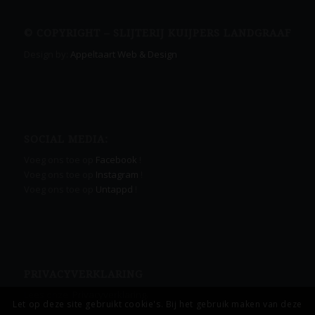
© COPYRIGHT – SLIJTERIJ KUIJPERS LANDGRAAF
Design by:
Appeltaart Web & Design
SOCIAL MEDIA:
Voeg ons toe op
Facebook
!
Voeg ons toe op
Instagram
!
Voeg ons toe op
Untappd
!
PRIVACYVERKLARING
Lees onze
Privacyverklaring.
Let op deze site gebruikt cookie's. Bij het gebruik maken van deze