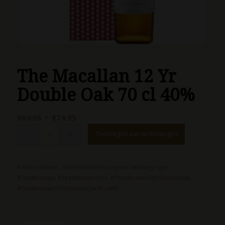
The Macallan 12 Yr
Double Oak 70 cl 40%
Oorspronkelijke
Huidige
€
84.95
€
74.95
prijs
prijs
Toevoegen aan winkelwagen
was:
is:
€84.95.
€74.95.
Artikelnummer:
5010314302863
Categorie:
Whiskey
Tags:
#TheMacallan
,
#TheMacallan12Yr
,
#TheMacallan12YrDoubleOak
,
#TheMacallan12YrDoubleOak70cl40%