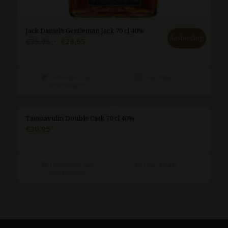
Jack Daniel’s Gentleman Jack 70 cl 40%
Aanbieding!
Oorspronkelijke
Huidige
€
35.95
€
28.95
prijs
prijs
was:
is:
€35.95.
€28.95.
Toevoegen aan
Toon details
winkelwagen
Tamnavulin Double Cask 70 cl 40%
€
30.95
Toevoegen aan
Toon details
winkelwagen