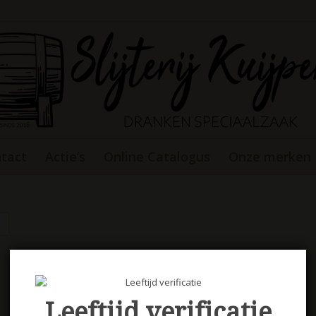
tact
Actie’s
Online Catalogus
Onze merken
Leeftijd verificatie