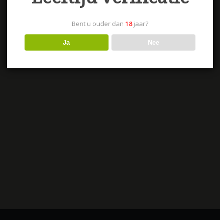
Bent u ouder dan
18
jaar?
Ja
Nee