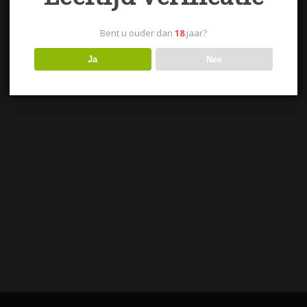
Bent u ouder dan
18
jaar?
Ja
Nee