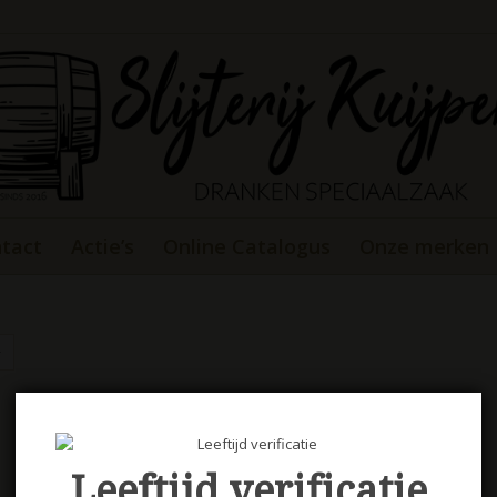
tact
Actie’s
Online Catalogus
Onze merken
Leeftijd verificatie