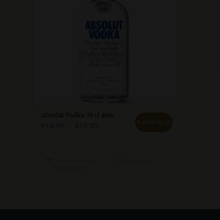
Absolut Vodka 70 cl 40%
Aanbieding!
Oorspronkelijke
Huidige
€
18.95
€
16.95
prijs
prijs
was:
is:
€18.95.
€16.95.
Toevoegen aan
Toon details
winkelwagen