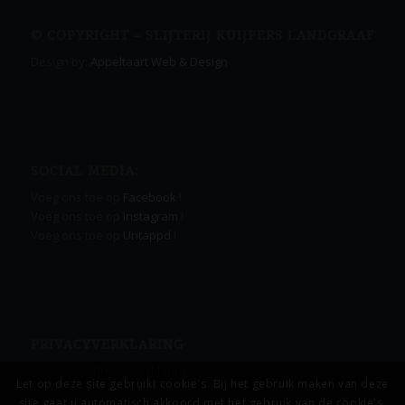
© COPYRIGHT – SLIJTERIJ KUIJPERS LANDGRAAF
Design by:
Appeltaart Web & Design
SOCIAL MEDIA:
Voeg ons toe op
Facebook
!
Voeg ons toe op
Instagram
!
Voeg ons toe op
Untappd
!
PRIVACYVERKLARING
Lees onze
Privacyverklaring.
Let op deze site gebruikt cookie's. Bij het gebruik maken van deze
site gaat u automatisch akkoord met het gebruik van de cookie's.