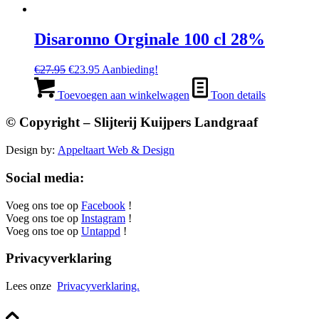
Disaronno Orginale 100 cl 28%
Oorspronkelijke
Huidige
€
27.95
€
23.95
Aanbieding!
prijs
prijs
was:
is:
Toevoegen aan winkelwagen
Toon details
€27.95.
€23.95.
© Copyright – Slijterij Kuijpers Landgraaf
Design by:
Appeltaart Web & Design
Social media:
Voeg ons toe op
Facebook
!
Voeg ons toe op
Instagram
!
Voeg ons toe op
Untappd
!
Privacyverklaring
Lees onze
Privacyverklaring.