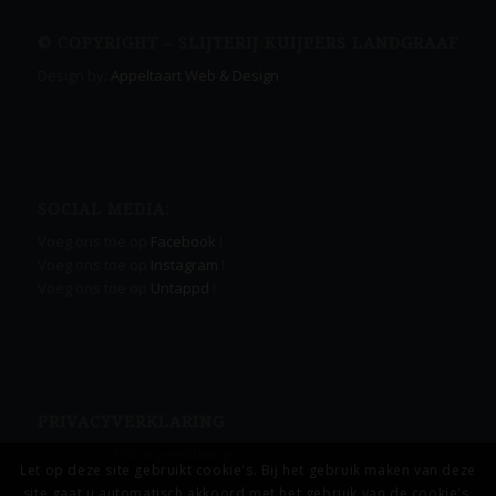
© COPYRIGHT – SLIJTERIJ KUIJPERS LANDGRAAF
Design by:
Appeltaart Web & Design
SOCIAL MEDIA:
Voeg ons toe op
Facebook
!
Voeg ons toe op
Instagram
!
Voeg ons toe op
Untappd
!
PRIVACYVERKLARING
Lees onze
Privacyverklaring.
Let op deze site gebruikt cookie's. Bij het gebruik maken van deze
site gaat u automatisch akkoord met het gebruik van de cookie's.