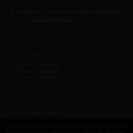
© COPYRIGHT – SLIJTERIJ KUIJPERS LANDGRAAF
Design by:
Appeltaart Web & Design
SOCIAL MEDIA:
Voeg ons toe op
Facebook
!
Voeg ons toe op
Instagram
!
Voeg ons toe op
Untappd
!
PRIVACYVERKLARING
Lees onze
Privacyverklaring.
Let op deze site gebruikt cookie's. Bij het gebruik maken van deze
site gaat u automatisch akkoord met het gebruik van de cookie's.