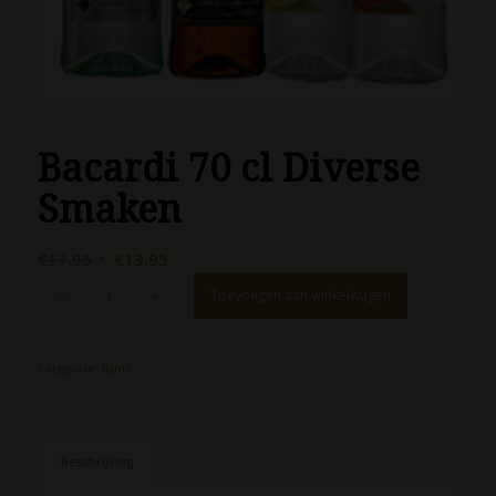
Bacardi 70 cl Diverse
Smaken
Oorspronkelijke
Huidige
€
17.95
€
13.95
prijs
prijs
Toevoegen aan winkelwagen
was:
is:
€17.95.
€13.95.
Categorie:
Rum
Beschrijving