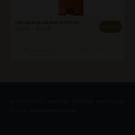
Old Captain Bruin Rum 70 cl 37.5%
Aanbieding!
Oorspronkelijke
Huidige
€
13.95
€
11.95
prijs
prijs
was:
is:
€13.95.
€11.95.
Toevoegen aan
Toon details
winkelwagen
© COPYRIGHT – SLIJTERIJ KUIJPERS LANDGRAAF
Design by:
Appeltaart Web & Design