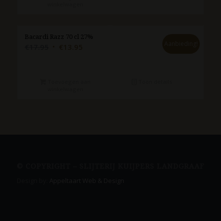
winkelwagen
Bacardi Razz 70 cl 27%
Aanbieding!
Oorspronkelijke
Huidige
€
17.95
€
13.95
prijs
prijs
was:
is:
€17.95.
€13.95.
Toevoegen aan
Toon details
winkelwagen
© COPYRIGHT – SLIJTERIJ KUIJPERS LANDGRAAF
Design by:
Appeltaart Web & Design