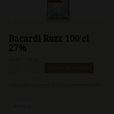
Bacardi Razz 100 cl
27%
Oorspronkelijke
Huidige
€
23.95
€
18.95
prijs
prijs
Toevoegen aan winkelwagen
was:
is:
€23.95.
€18.95.
Categorie:
Rum
Tags:
#bacardi
,
#bacardirazz #BacardiRazz100cl27%
Beschrijving