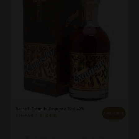
Bacardi Facundo Exquisito 70 cl 40%
Aanbieding!
Oorspronkelijke
Huidige
€
164.95
€
134.95
prijs
prijs
was:
is:
€164.95.
€134.95.
Toevoegen aan
Toon details