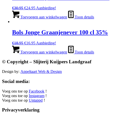
Oorspronkelijke
Huidige
€
30.95
€
24.95
Aanbieding!
prijs
prijs
was:
is:
Toevoegen aan winkelwagen
Toon details
€30.95.
€24.95.
Bols Jonge Graanjenever 100 cl 35%
Oorspronkelijke
Huidige
€
18.95
€
16.95
Aanbieding!
prijs
prijs
was:
is:
Toevoegen aan winkelwagen
Toon details
€18.95.
€16.95.
© Copyright – Slijterij Kuijpers Landgraaf
Design by:
Appeltaart Web & Design
Social media:
Voeg ons toe op
Facebook
!
Voeg ons toe op
Instagram
!
Voeg ons toe op
Untappd
!
Privacyverklaring