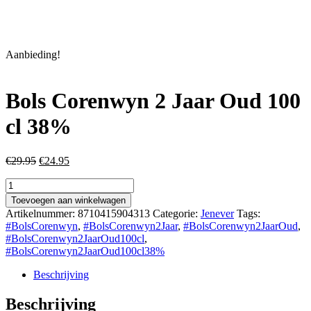
Aanbieding!
Bols Corenwyn 2 Jaar Oud 100
cl 38%
Oorspronkelijke
Huidige
€
29.95
€
24.95
prijs
prijs
Bols
was:
is:
Corenwyn
€29.95.
€24.95.
Toevoegen aan winkelwagen
2
Artikelnummer:
8710415904313
Categorie:
Jenever
Tags:
Jaar
#BolsCorenwyn
,
#BolsCorenwyn2Jaar
,
#BolsCorenwyn2JaarOud
,
Oud
#BolsCorenwyn2JaarOud100cl
,
100
#BolsCorenwyn2JaarOud100cl38%
cl
38%
Beschrijving
aantal
Beschrijving