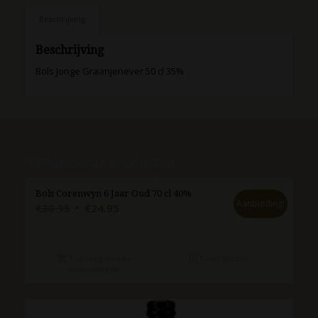
Beschrijving
Beschrijving
Bols Jonge Graanjenever 50 cl 35%
Gerelateerde producten
Bols Corenwyn 6 Jaar Oud 70 cl 40%
Aanbieding!
Oorspronkelijke
Huidige
€
30.95
€
24.95
prijs
prijs
was:
is:
€30.95.
€24.95.
Toevoegen aan
Toon details
winkelwagen