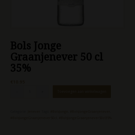
Bols Jonge
Graanjenever 50 cl
35%
€
10.95
Toevoegen aan winkelwagen
Categorie:
Jenever
Tags:
#BolsJonge
,
#BolsJongeGraanjenever
,
#BolsJongeGraanjenever50cl
,
#BolsJongeGraanjenever50cl35%