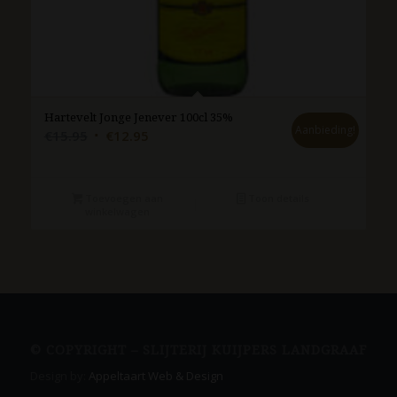
Hartevelt Jonge Jenever 100cl 35%
Aanbieding!
Oorspronkelijke
Huidige
€
15.95
€
12.95
prijs
prijs
was:
is:
€15.95.
€12.95.
Toevoegen aan
Toon details
winkelwagen
© COPYRIGHT – SLIJTERIJ KUIJPERS LANDGRAAF
Design by:
Appeltaart Web & Design