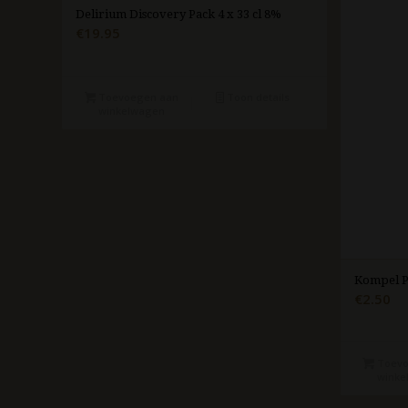
Delirium Discovery Pack 4 x 33 cl 8%
€
19.95
Toevoegen aan
Toon details
winkelwagen
Kompel Pr
€
2.50
Toevo
winke