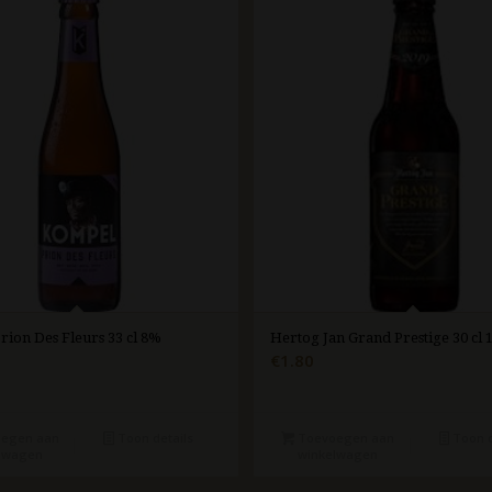
ion Des Fleurs 33 cl 8%
Hertog Jan Grand Prestige 30 cl
€
1.80
egen aan
Toon details
Toevoegen aan
Toon d
lwagen
winkelwagen