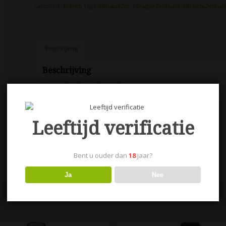
Categorie:
Bieren
Tags:
#BrugseZot
,
#BrugseZotBlond
,
#BrugseZotBlon
Beschrijving
Beschrijving
Brugse Zot Blond 33 cl 6.5%
Leeftijd verificatie
Bent u ouder dan
18
jaar?
Ja
Nee