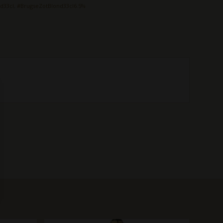
d33cl
,
#BrugseZotBlond33cl6.5%