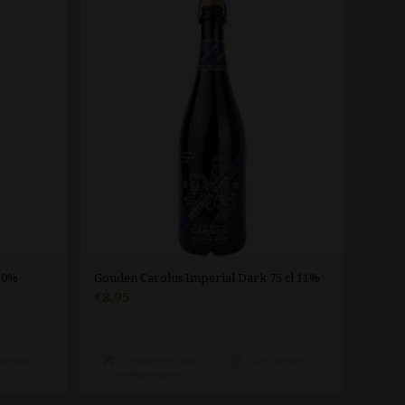
 10%
Gouden Carolus Imperial Dark 75 cl 11%
€
8.95
etails
Toevoegen aan
Toon details
winkelwagen