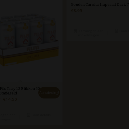
Gouden Carolus Imperial Dark 7
€
8.95
Toevoegen aan
Toon d
winkelwagen
Pils Tray 12 Blikken 50 cl
Aanbieding!
Statiegeld
Oorspronkelijke
Huidige
€
14.50
rijs
prijs
was:
is:
egen aan
Toon details
€16.50.
€14.50.
lwagen