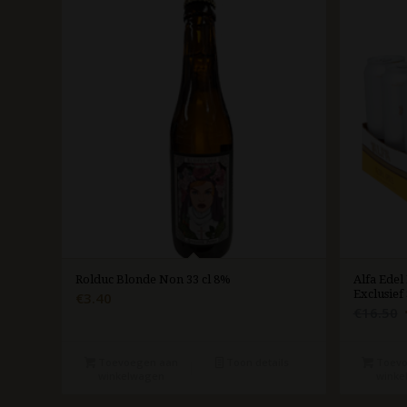
Rolduc Blonde Non 33 cl 8%
Alfa Edel 
Exclusief 
€
3.40
€
16.50
p
Toevoegen aan
Toon details
Toevo
winkelwagen
winke