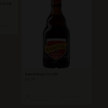
5 cl 11%
etails
Kasteel Rouge 33 cl 8%
€
2.20
Toevoegen aan
Toon details
winkelwagen