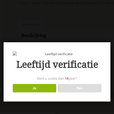
Categorie:
Bieren
Tags:
#BrugseZotBlond
,
#BrugseZotBlond75cl
,
#Brug
Beschrijving
Beschrijving
Brugse Zot Blond 75 cl 6%
Leeftijd verificatie
Bent u ouder dan
18
jaar?
Ja
Nee