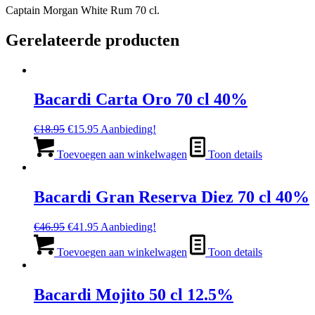
Captain Morgan White Rum 70 cl.
Gerelateerde producten
Bacardi Carta Oro 70 cl 40%
Oorspronkelijke
Huidige
€
18.95
€
15.95
Aanbieding!
prijs
prijs
was:
is:
Toevoegen aan winkelwagen
Toon details
€18.95.
€15.95.
Bacardi Gran Reserva Diez 70 cl 40%
Oorspronkelijke
Huidige
€
46.95
€
41.95
Aanbieding!
prijs
prijs
was:
is:
Toevoegen aan winkelwagen
Toon details
€46.95.
€41.95.
Bacardi Mojito 50 cl 12.5%