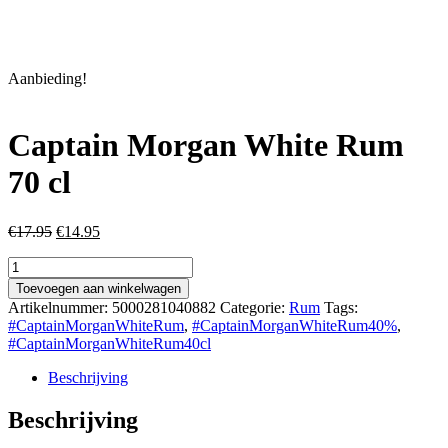
Aanbieding!
Captain Morgan White Rum
70 cl
Oorspronkelijke
Huidige
€
17.95
€
14.95
prijs
prijs
Captain
was:
is:
Morgan
€17.95.
€14.95.
Toevoegen aan winkelwagen
White
Artikelnummer:
5000281040882
Categorie:
Rum
Tags:
Rum
#CaptainMorganWhiteRum
,
#CaptainMorganWhiteRum40%
,
70
#CaptainMorganWhiteRum40cl
cl
aantal
Beschrijving
Beschrijving