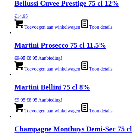
Bellussi Cuvee Prestige 75 cl 12%
€
14.95
Toevoegen aan winkelwagen
Toon details
Martini Prosecco 75 cl 11.5%
Oorspronkelijke
Huidige
€
9.95
€
8.95
Aanbieding!
prijs
prijs
was:
is:
Toevoegen aan winkelwagen
Toon details
€9.95.
€8.95.
Martini Bellini 75 cl 8%
Oorspronkelijke
Huidige
€
9.95
€
8.95
Aanbieding!
prijs
prijs
was:
is:
Toevoegen aan winkelwagen
Toon details
€9.95.
€8.95.
Champagne Monthuys Demi-Sec 75 cl