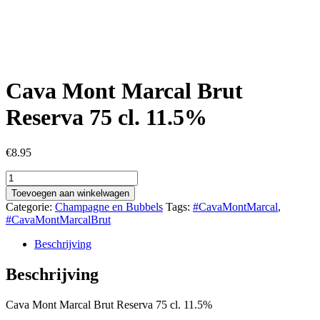
Cava Mont Marcal Brut
Reserva 75 cl. 11.5%
€
8.95
Cava
Mont
Toevoegen aan winkelwagen
Marcal
Categorie:
Champagne en Bubbels
Tags:
#CavaMontMarcal
,
Brut
#CavaMontMarcalBrut
Reserva
75
Beschrijving
cl.
11.5%
Beschrijving
aantal
Cava Mont Marcal Brut Reserva 75 cl. 11.5%