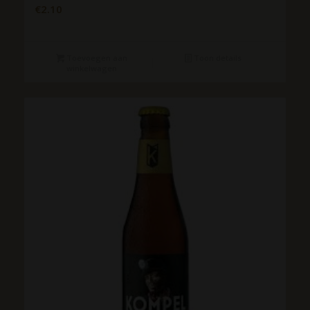
€
2.10
Toevoegen aan
Toon details
winkelwagen