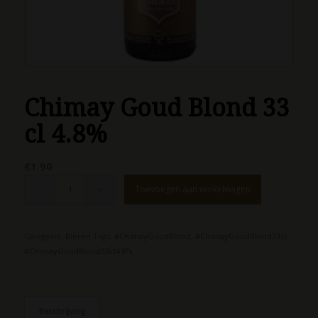
Chimay Goud Blond 33
cl 4.8%
€
1.90
Toevoegen aan winkelwagen
Categorie:
Bieren
Tags:
#ChimayGoudBlond
,
#ChimayGoudBlond33cl
,
#ChimayGoudBlond33cl4.8%
Beschrijving