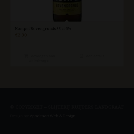
Kompel Bovengronds 33 cl 6%
€
2.30
Toevoegen aan
Toon details
winkelwagen
© COPYRIGHT – SLIJTERIJ KUIJPERS LANDGRAAF
Design by:
Appeltaart Web & Design