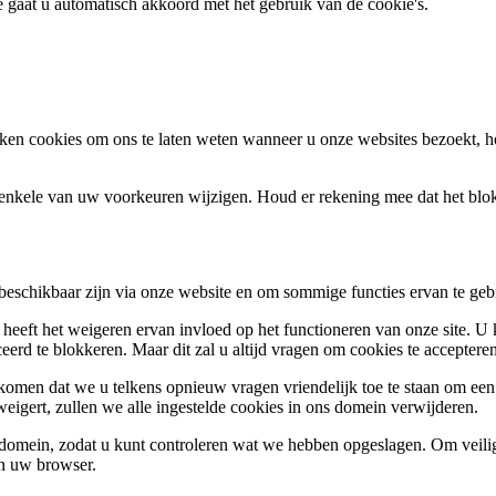
te gaat u automatisch akkoord met het gebruik van de cookie's.
en cookies om ons te laten weten wanneer u onze websites bezoekt, h
k enkele van uw voorkeuren wijzigen. Houd er rekening mee dat het bl
 beschikbaar zijn via onze website en om sommige functies ervan te geb
 heeft het weigeren ervan invloed op het functioneren van onze site. U
ceerd te blokkeren. Maar dit zal u altijd vragen om cookies te accepte
omen dat we u telkens opnieuw vragen vriendelijk toe te staan om een c
weigert, zullen we alle ingestelde cookies in ons domein verwijderen.
s domein, zodat u kunt controleren wat we hebben opgeslagen. Om vei
an uw browser.