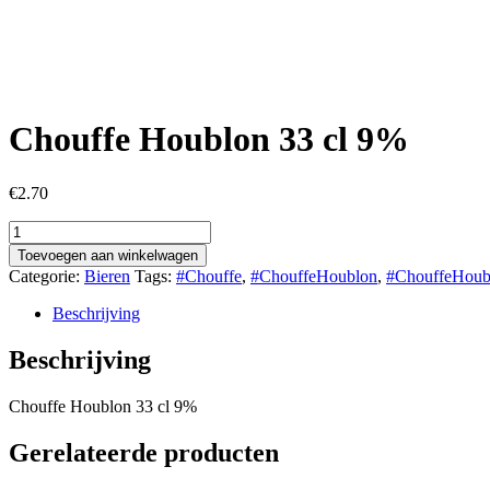
Chouffe Houblon 33 cl 9%
€
2.70
Chouffe
Houblon
Toevoegen aan winkelwagen
33
Categorie:
Bieren
Tags:
#Chouffe
,
#ChouffeHoublon
,
#ChouffeHoub
cl
9%
Beschrijving
aantal
Beschrijving
Chouffe Houblon 33 cl 9%
Gerelateerde producten