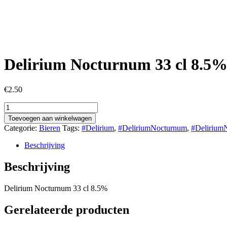
Delirium Nocturnum 33 cl 8.5
€
2.50
Delirium
Nocturnum
Toevoegen aan winkelwagen
33
Categorie:
Bieren
Tags:
#Delirium
,
#DeliriumNocturnum
,
#Delirium
cl
8.5%
Beschrijving
aantal
Beschrijving
Delirium Nocturnum 33 cl 8.5%
Gerelateerde producten