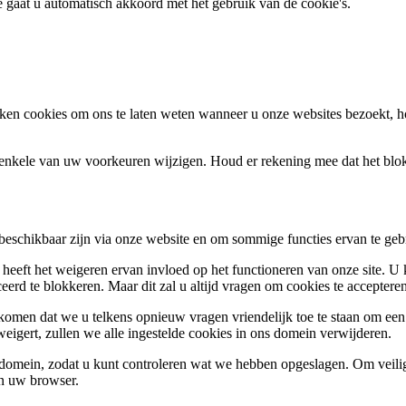
te gaat u automatisch akkoord met het gebruik van de cookie's.
en cookies om ons te laten weten wanneer u onze websites bezoekt, h
k enkele van uw voorkeuren wijzigen. Houd er rekening mee dat het bl
 beschikbaar zijn via onze website en om sommige functies ervan te geb
 heeft het weigeren ervan invloed op het functioneren van onze site. U
ceerd te blokkeren. Maar dit zal u altijd vragen om cookies te accepte
omen dat we u telkens opnieuw vragen vriendelijk toe te staan om een c
weigert, zullen we alle ingestelde cookies in ons domein verwijderen.
s domein, zodat u kunt controleren wat we hebben opgeslagen. Om vei
an uw browser.