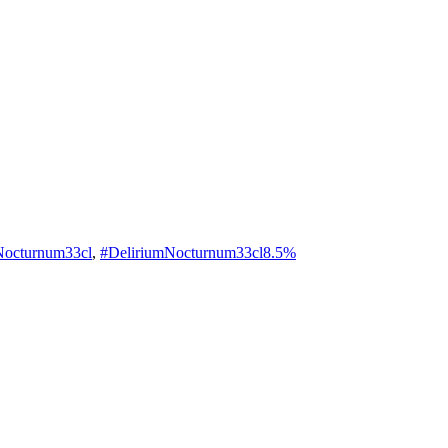
%
Nocturnum33cl
,
#DeliriumNocturnum33cl8.5%