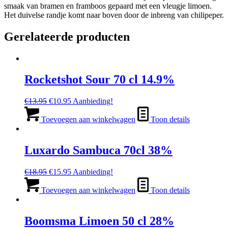
smaak van bramen en framboos gepaard met een vleugje limoen.
Het duivelse randje komt naar boven door de inbreng van chilipeper.
Gerelateerde producten
Rocketshot Sour 70 cl 14.9%
Oorspronkelijke
Huidige
€
13.95
€
10.95
Aanbieding!
prijs
prijs
was:
is:
Toevoegen aan winkelwagen
Toon details
€13.95.
€10.95.
Luxardo Sambuca 70cl 38%
Oorspronkelijke
Huidige
€
18.95
€
15.95
Aanbieding!
prijs
prijs
was:
is:
Toevoegen aan winkelwagen
Toon details
€18.95.
€15.95.
Boomsma Limoen 50 cl 28%