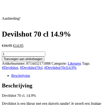
Aanbieding!
Devilshot 70 cl 14.9%
Oorspronkelijke
Huidige
€
16.95
€
14.95
prijs
prijs
Devilshot
was:
is:
70
€16.95.
€14.95.
Toevoegen aan winkelwagen
cl
Artikelnummer:
8714432171888
Categorie:
Likeuren
Tags:
14.9%
#Devilshot
,
#Devilshot70cl
,
#Devilshot70cl14.9%
aantal
Beschrijving
Beschrijving
Devilshot 70 cl. 14.9%
Devilshot is een likeur met een duivels randje! Je proeft een fruitige