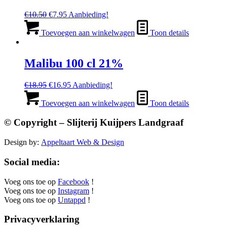
Oorspronkelijke
Huidige
€
10.50
€
7.95
Aanbieding!
prijs
prijs
was:
is:
Toevoegen aan winkelwagen
Toon details
€10.50.
€7.95.
Malibu 100 cl 21%
Oorspronkelijke
Huidige
€
18.95
€
16.95
Aanbieding!
prijs
prijs
was:
is:
Toevoegen aan winkelwagen
Toon details
€18.95.
€16.95.
© Copyright – Slijterij Kuijpers Landgraaf
Design by:
Appeltaart Web & Design
Social media:
Voeg ons toe op
Facebook
!
Voeg ons toe op
Instagram
!
Voeg ons toe op
Untappd
!
Privacyverklaring