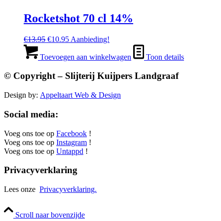
Rocketshot 70 cl 14%
Oorspronkelijke
Huidige
€
13.95
€
10.95
Aanbieding!
prijs
prijs
was:
is:
Toevoegen aan winkelwagen
Toon details
€13.95.
€10.95.
© Copyright – Slijterij Kuijpers Landgraaf
Design by:
Appeltaart Web & Design
Social media:
Voeg ons toe op
Facebook
!
Voeg ons toe op
Instagram
!
Voeg ons toe op
Untappd
!
Privacyverklaring
Lees onze
Privacyverklaring.
Scroll naar bovenzijde