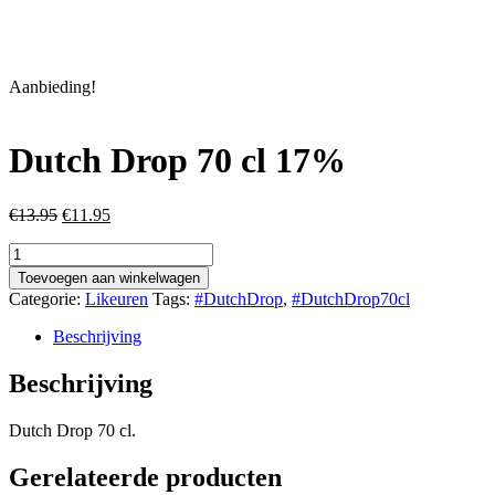
Aanbieding!
Dutch Drop 70 cl 17%
Oorspronkelijke
Huidige
€
13.95
€
11.95
prijs
prijs
Dutch
was:
is:
Drop
€13.95.
€11.95.
Toevoegen aan winkelwagen
70
Categorie:
Likeuren
Tags:
#DutchDrop
,
#DutchDrop70cl
cl
17%
Beschrijving
aantal
Beschrijving
Dutch Drop 70 cl.
Gerelateerde producten