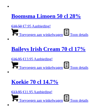
Boomsma Limoen 50 cl 28%
Oorspronkelijke
Huidige
€
10.50
€
7.95
Aanbieding!
prijs
prijs
was:
is:
Toevoegen aan winkelwagen
Toon details
€10.50.
€7.95.
Baileys Irish Cream 70 cl 17%
Oorspronkelijke
Huidige
€
16.95
€
13.95
Aanbieding!
prijs
prijs
was:
is:
Toevoegen aan winkelwagen
Toon details
€16.95.
€13.95.
Koekie 70 cl 14.7%
Oorspronkelijke
Huidige
€
13.95
€
11.95
Aanbieding!
prijs
prijs
was:
is:
Toevoegen aan winkelwagen
Toon details
€13.95.
€11.95.