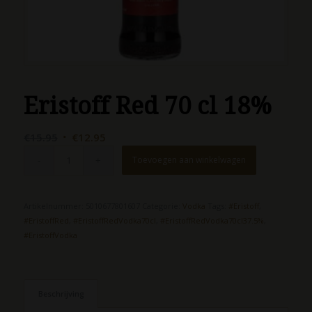
Eristoff Red 70 cl 18%
Oorspronkelijke
Huidige
€
15.95
€
12.95
prijs
prijs
Toevoegen aan winkelwagen
was:
is:
€15.95.
€12.95.
Artikelnummer:
5010677801607
Categorie:
Vodka
Tags:
#Eristoff
,
#EristoffRed
,
#EristoffRedVodka70cl
,
#EristoffRedVodka70cl37.5%
,
#EristoffVodka
Beschrijving