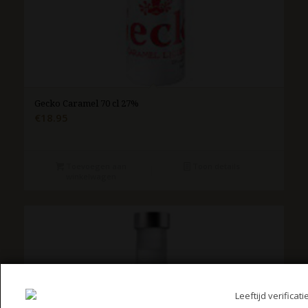
Gecko Caramel 70 cl 27%
€
18.95
Toevoegen aan
Toon details
winkelwagen