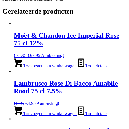
Gerelateerde producten
Moët & Chandon Ice Imperial Rose
75 cl 12%
Oorspronkelijke
Huidige
€
75.95
€
67.95
Aanbieding!
prijs
prijs
was:
is:
Toevoegen aan winkelwagen
Toon details
€75.95.
€67.95.
Lambrusco Rose Di Bacco Amabile
Rood 75 cl 7.5%
Oorspronkelijke
Huidige
€
5.95
€
4.95
Aanbieding!
prijs
prijs
was:
is:
Toevoegen aan winkelwagen
Toon details
€5.95.
€4.95.