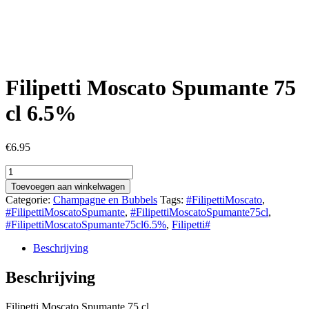
Filipetti Moscato Spumante 75
cl 6.5%
€
6.95
Filipetti
Moscato
Toevoegen aan winkelwagen
Spumante
Categorie:
Champagne en Bubbels
Tags:
#FilipettiMoscato
,
75
#FilipettiMoscatoSpumante
,
#FilipettiMoscatoSpumante75cl
,
cl
#FilipettiMoscatoSpumante75cl6.5%
,
Filipetti#
6.5%
aantal
Beschrijving
Beschrijving
Filipetti Moscato Spumante 75 cl.