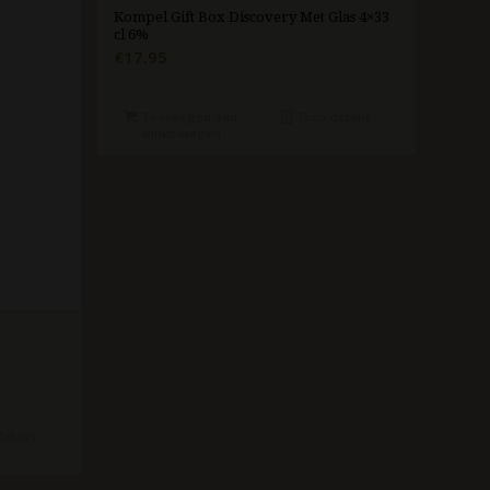
Kompel Gift Box Discovery Met Glas 4×33
cl 6%
€
17.95
Toevoegen aan
Toon details
winkelwagen
etails