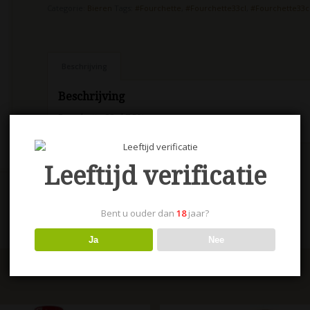
Categorie:
Bieren
Tags:
#Fourchette
,
#Fourchette33cl
,
#Fourchette33c
Beschrijving
Beschrijving
Fourchette 33 cl 7.5%
Leeftijd verificatie
Bent u ouder dan
18
jaar?
Ja
Nee