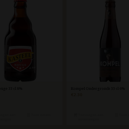
ouge 33 cl 8%
Kompel Ondergronds 33 cl 6%
€
2.30
egen aan
Toon details
Toevoegen aan
Toon d
lwagen
winkelwagen