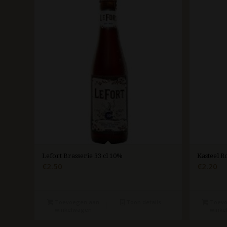
Lefort Brasserie 33 cl 10%
Kasteel R
€
2.50
€
2.20
Toevoegen aan
Toon details
Toevo
winkelwagen
winke