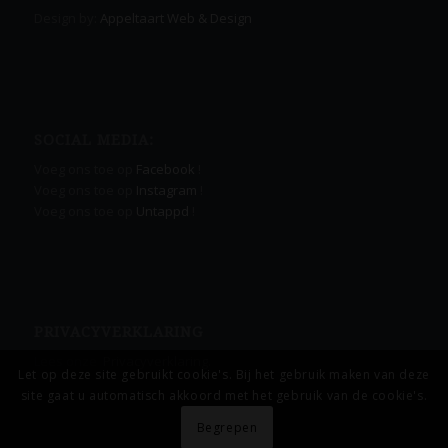
Design by:
Appeltaart Web & Design
SOCIAL MEDIA:
Voeg ons toe op
Facebook
!
Voeg ons toe op
Instagram
!
Voeg ons toe op
Untappd
!
PRIVACYVERKLARING
Lees onze
Privacyverklaring.
Let op deze site gebruikt cookie's. Bij het gebruik maken van deze
site gaat u automatisch akkoord met het gebruik van de cookie's.
Begrepen