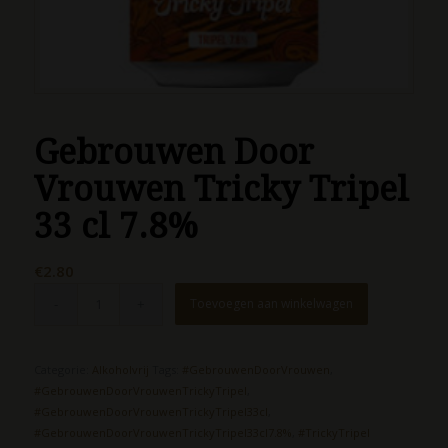
Gebrouwen Door
Vrouwen Tricky Tripel
33 cl 7.8%
€
2.80
Toevoegen aan winkelwagen
Categorie:
Alkoholvrij
Tags:
#GebrouwenDoorVrouwen
,
#GebrouwenDoorVrouwenTrickyTripel
,
#GebrouwenDoorVrouwenTrickyTripel33cl
,
#GebrouwenDoorVrouwenTrickyTripel33cl7.8%
,
#TrickyTripel