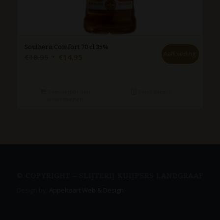
Southern Comfort 70 cl 35%
Aanbieding!
Oorspronkelijke
Huidige
€
18.95
€
14.95
prijs
prijs
was:
is:
€18.95.
€14.95.
Toevoegen aan
Toon details
winkelwagen
© COPYRIGHT – SLIJTERIJ KUIJPERS LANDGRAAF
Design by:
Appeltaart Web & Design