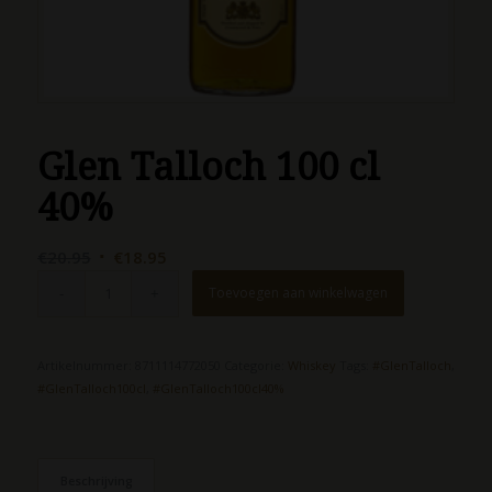
Glen Talloch 100 cl
40%
Oorspronkelijke
Huidige
€
20.95
€
18.95
prijs
prijs
Toevoegen aan winkelwagen
was:
is:
€20.95.
€18.95.
Artikelnummer:
8711114772050
Categorie:
Whiskey
Tags:
#GlenTalloch
,
#GlenTalloch100cl
,
#GlenTalloch100cl40%
Beschrijving