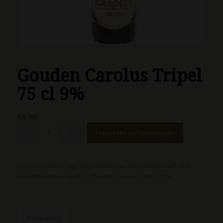
Gouden Carolus Tripel
75 cl 9%
€
6.95
Toevoegen aan winkelwagen
Categorie:
Bieren
Tags:
#GoudenCarolus
,
#GoudenCarolusTripel
,
#GoudenCarolusTripel75cl
,
#GoudenCarolusTripel75cl9%
Beschrijving