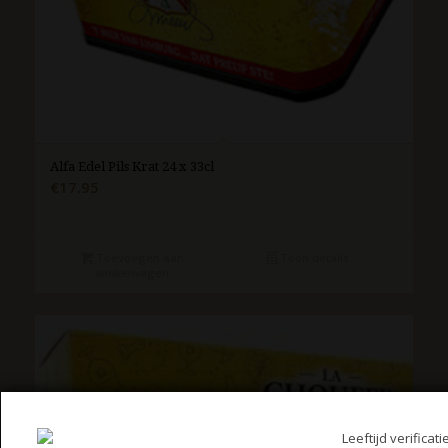
Alfa Edel Pils Krat 24 x 33cl
€
17.95
Toevoegen aan
Toon details
winkelwagen