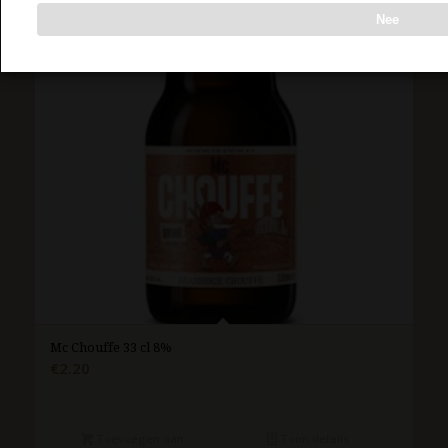
Nee
Mc Chouffe 33 cl 8%
€
2.20
Toevoegen aan
Toon details