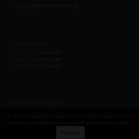
Design by:
Appeltaart Web & Design
SOCIAL MEDIA:
Voeg ons toe op
Facebook
!
Voeg ons toe op
Instagram
!
Voeg ons toe op
Untappd
!
PRIVACYVERKLARING
Lees onze
Privacyverklaring.
Let op deze site gebruikt cookie's. Bij het gebruik maken van deze
site gaat u automatisch akkoord met het gebruik van de cookie's.
Begrepen