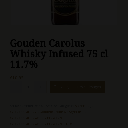
Gouden Carolus
Whisky Infused 75 cl
11.7%
€
10.95
Toevoegen aan winkelwagen
Artikelnummer:
5425006243155
Categorie:
Bieren
Tags:
#GoudenCarolus
,
#GoudenCarolusWhiskyInfused
,
#GoudenCarolusWhiskyInfused75cl
,
#GoudenCarolusWhiskyInfused75cl11.7%