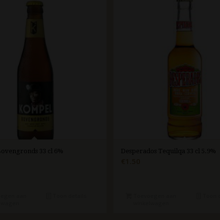
ovengronds 33 cl 6%
Desperados Tequilqa 33 cl 5.9%
€
1.50
egen aan
Toon details
Toevoegen aan
Toon d
lwagen
winkelwagen