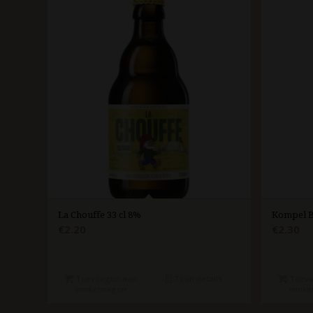
La Chouffe 33 cl 8%
Kompel B
€
2.20
€
2.30
Toevoegen aan
Toon details
Toevo
winkelwagen
winke