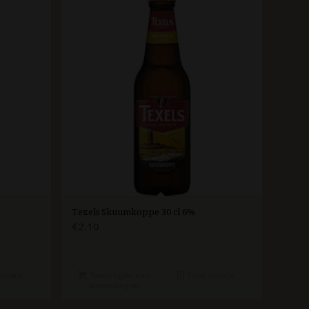
Texels Skuumkoppe 30 cl 6%
€
2.10
etails
Toevoegen aan
Toon details
winkelwagen