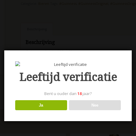
Categorie:
Bieren
Tags:
#Guinness
,
#GuinnessOriginal
,
#GuinnessOrigi
Beschrijving
Beschrijving
Guinness Original 33 cl 5%
Leeftijd verificatie
Bent u ouder dan
18
jaar?
Ja
Nee