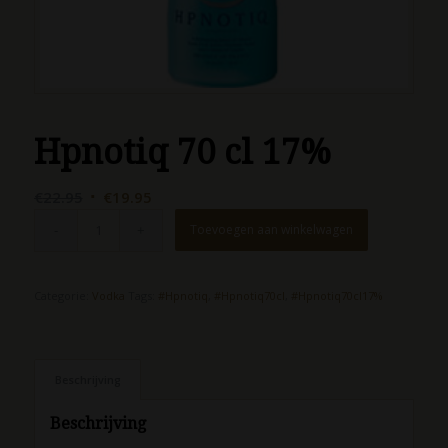
Hpnotiq 70 cl 17%
Oorspronkelijke
Huidige
€
22.95
€
19.95
prijs
prijs
Toevoegen aan winkelwagen
was:
is:
€22.95.
€19.95.
Categorie:
Vodka
Tags:
#Hpnotiq
,
#Hpnotiq70cl
,
#Hpnotiq70cl17%
Beschrijving
Beschrijving