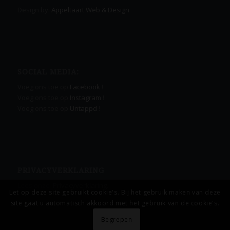
Design by:
Appeltaart Web & Design
SOCIAL MEDIA:
Voeg ons toe op
Facebook
!
Voeg ons toe op
Instagram
!
Voeg ons toe op
Untappd
!
PRIVACYVERKLARING
Lees onze
Privacyverklaring.
Let op deze site gebruikt cookie's. Bij het gebruik maken van deze
site gaat u automatisch akkoord met het gebruik van de cookie's.
Begrepen