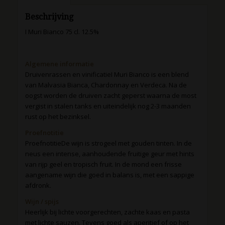
Beschrijving
I Muri Bianco 75 cl. 12.5%
Algemene informatie
Druivenrassen en vinificatieI Muri Bianco is een blend
van Malvasia Bianca, Chardonnay en Verdeca. Na de
oogst worden de druiven zacht geperst waarna de most
vergist in stalen tanks en uiteindelijk nog 2-3 maanden
rust op het bezinksel.
Proefnotitie
ProefnotitieDe wijn is strogeel met gouden tinten. In de
neus een intense, aanhoudende fruitige geur met hints
van rijp geel en tropisch fruit. In de mond een frisse
aangename wijn die goed in balans is, met een sappige
afdronk.
Wijn / spijs
Heerlijk bij lichte voorgerechten, zachte kaas en pasta
met lichte sauzen. Tevens goed als aperitief of op het