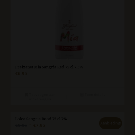
Freixenet Mia Sangria Red 75 cl 7.5%
€
6.95
Toevoegen aan
Toon details
winkelwagen
Lolea Sangria Rood 75 cl 7%
Aanbieding!
Oorspronkelijke
Huidige
€
9.95
€
7.95
prijs
prijs