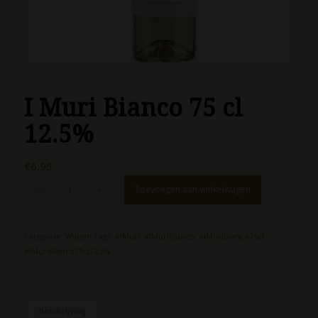
I Muri Bianco 75 cl
12.5%
€
6.95
Toevoegen aan winkelwagen
Categorie:
Wijnen
Tags:
#IMuri
,
#IMuriBianco
,
#IMuriBianco75cl
,
#IMuriBianco75cl12.5%
Beschrijving