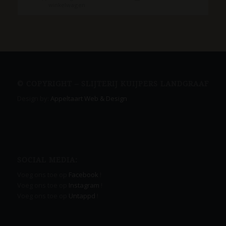
winkelwagen
© COPYRIGHT – SLIJTERIJ KUIJPERS LANDGRAAF
Design by:
Appeltaart Web & Design
SOCIAL MEDIA:
Voeg ons toe op
Facebook
!
Voeg ons toe op
Instagram
!
Voeg ons toe op
Untappd
!