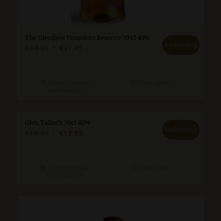
The Glenlivet Founders Reserve 70 cl 40%
Aanbieding!
Oorspronkelijke
Huidige
€
34.95
€
31.95
prijs
prijs
was:
is:
€34.95.
€31.95.
Toevoegen aan
Toon details
winkelwagen
Glen Talloch 70cl 40%
Aanbieding!
Oorspronkelijke
Huidige
€
16.95
€
13.95
prijs
prijs
was:
is:
€16.95.
€13.95.
Toevoegen aan
Toon details
winkelwagen