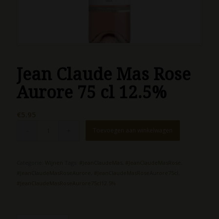
Jean Claude Mas Rose
Aurore 75 cl 12.5%
€
5.95
Toevoegen aan winkelwagen
Categorie:
Wijnen
Tags:
#JeanClaudeMas
,
#JeanClaudeMasRose
,
#JeanClaudeMasRoseAurore
,
#JeanClaudeMasRoseAurore75cl
,
#JeanClaudeMasRoseAurore75cl12.5%