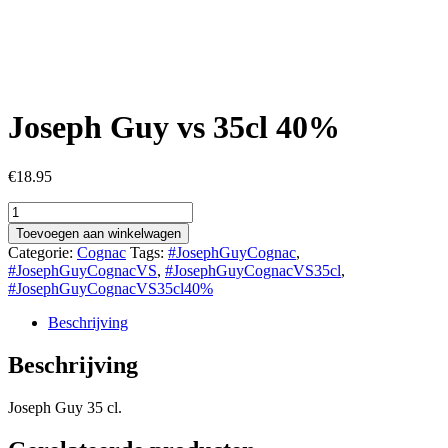
Joseph Guy vs 35cl 40%
€
18.95
Joseph
Guy
Toevoegen aan winkelwagen
vs
Categorie:
Cognac
Tags:
#JosephGuyCognac
,
35cl
#JosephGuyCognacVS
,
#JosephGuyCognacVS35cl
,
40%
#JosephGuyCognacVS35cl40%
aantal
Beschrijving
Beschrijving
Joseph Guy 35 cl.