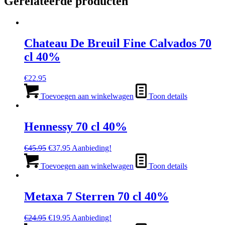
Gerelateerde producten
Chateau De Breuil Fine Calvados 70
cl 40%
€
22.95
Toevoegen aan winkelwagen
Toon details
Hennessy 70 cl 40%
Oorspronkelijke
Huidige
€
45.95
€
37.95
Aanbieding!
prijs
prijs
was:
is:
Toevoegen aan winkelwagen
Toon details
€45.95.
€37.95.
Metaxa 7 Sterren 70 cl 40%
Oorspronkelijke
Huidige
€
24.95
€
19.95
Aanbieding!