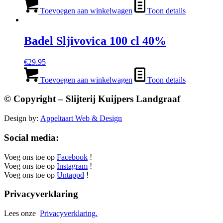
prijs
prijs
was:
is:
Toevoegen aan winkelwagen
Toon details
€24.95.
€19.95.
Badel Sljivovica 100 cl 40%
€
29.95
Toevoegen aan winkelwagen
Toon details
© Copyright – Slijterij Kuijpers Landgraaf
Design by:
Appeltaart Web & Design
Social media:
Voeg ons toe op
Facebook
!
Voeg ons toe op
Instagram
!
Voeg ons toe op
Untappd
!
Privacyverklaring
Lees onze
Privacyverklaring.